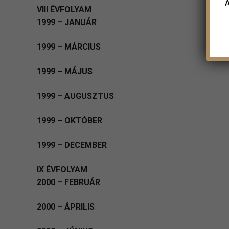
A
VIII ÉVFOLYAM
1999 – JANUÁR
1999 – MÁRCIUS
1999 – MÁJUS
1999 – AUGUSZTUS
1999 – OKTÓBER
1999 – DECEMBER
IX ÉVFOLYAM
2000 – FEBRUÁR
2000 – ÁPRILIS