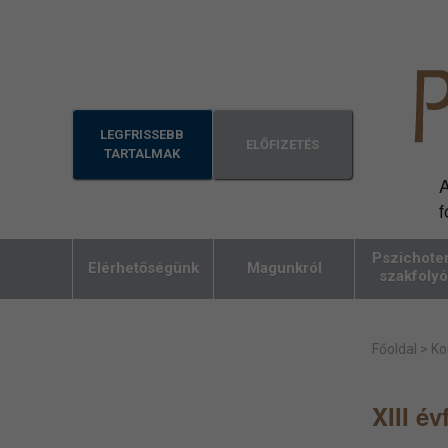
LEGFRISSEBB
ELŐFIZETÉS
TARTALMAK
A
f
Pszichoter
Elérhetőségünk
Magunkról
szakfolyó
Főoldal
>
Ko
XIII é