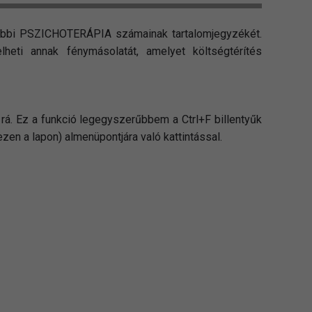
rábbi PSZICHOTERÁPIA számainak tartalomjegyzékét.
lheti annak fénymásolatát, amelyet költségtérítés
á. Ez a funkció legegyszerűbbem a Ctrl+F billentyűk
en a lapon) almenüpontjára való kattintással.