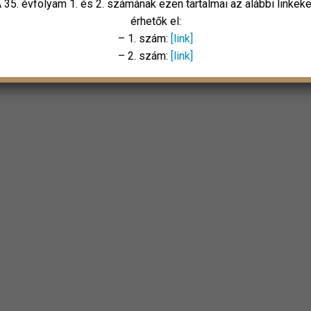
 35. évfolyam 1. és 2. számának ezen tartalmai az alábbi linkek
érhetők el:
– 1. szám:
[link]
– 2. szám:
[link]