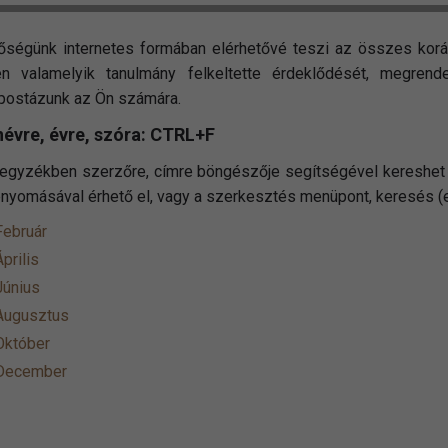
őségünk internetes formában elérhetővé teszi az összes ko
n valamelyik tanulmány felkeltette érdeklődését, megrende
postázunk az Ön számára.
névre, évre, szóra: CTRL+F
jegyzékben szerzőre, címre böngészője segítségével kereshet r
enyomásával érhető el, vagy a szerkesztés menüpont, keresés (ez
Február
prilis
Június
Augusztus
Október
 December