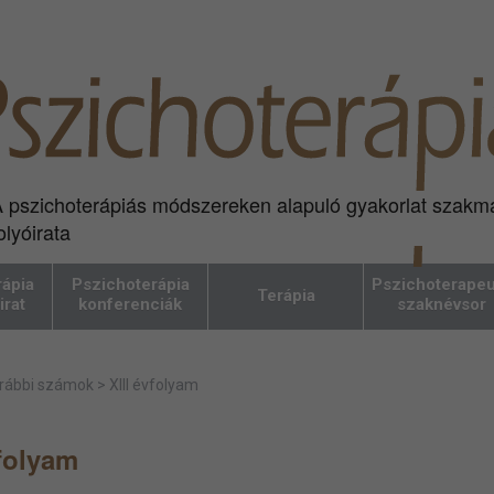
 pszichoterápiás módszereken alapuló gyakorlat szakm
olyóirata
ápia
Pszichoterápia
Pszichoterapeu
Terápia
irat
konferenciák
szaknévsor
rábbi számok
>
XIII évfolyam
vfolyam