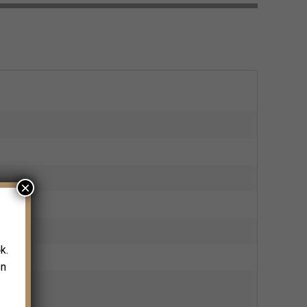
×
k.
en