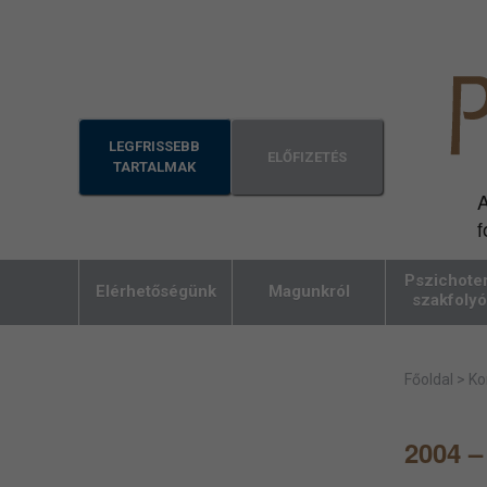
LEGFRISSEBB
ELŐFIZETÉS
TARTALMAK
A
f
Pszichoter
Elérhetőségünk
Magunkról
szakfolyó
Főoldal
>
Ko
2004 –