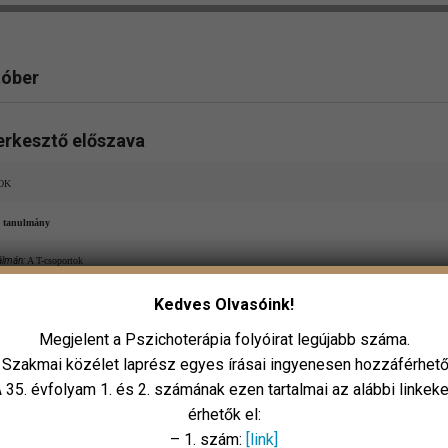
tóber
erkesztő előszava
OK
ő tanulmány
álmán:
A T-csoportok
 tanulmány
Kedves Olvasóink!
Megjelent a Pszichoterápia folyóirat legújabb száma.
ta:
Ferenczi kései írásainak újragondolása a kurrens fejlődéselméletek tükrében
 Szakmai közélet laprész egyes írásai ingyenesen hozzáférhető
 tanulmány
 35. évfolyam 1. és 2. számának ezen tartalmai az alábbi linkek
érhetők el:
f Pál:
Szkizofrénia, prenatális patológia és hipnózis I.
s az ép, a pszichózis a kóros intrauterin egységkötelék kontextusa?
– 1. szám:
[link]