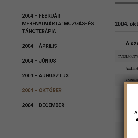
2004 – FEBRUÁR
MERÉNYI MÁRTA: MOZGÁS- ÉS
2004. ok
TÁNCTERÁPIA
A sz
2004 – ÁPRILIS
TANULMÁNY
2004 – JÚNIUS
Áttekint
2004 – AUGUSZTUS
Torma K
2004 – OKTÓBER
Elméleti
2004 – DECEMBER
Lénárd Ka
A
Elméleti
A
Vas Józse
A hipnózi