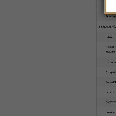
„Kincses
Peter We
SZAKMAI KÖ
Interjú
A pszicho
Kulcsár É
Hírek, b
A megújít
Recenzió
Filmlevé
Könyvism
Szakmai