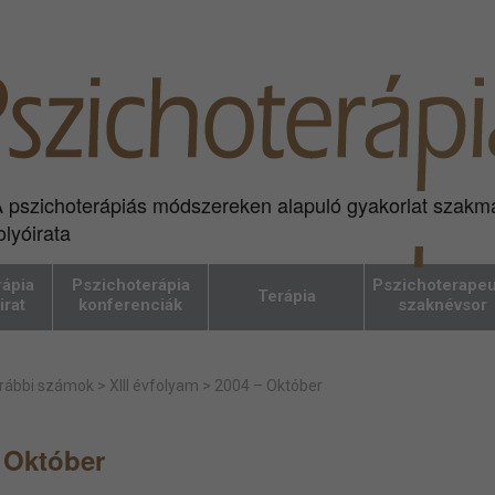
 pszichoterápiás módszereken alapuló gyakorlat szakm
olyóirata
ápia
Pszichoterápia
Pszichoterapeu
Terápia
irat
konferenciák
szaknévsor
rábbi számok
>
XIII évfolyam
>
2004 – Október
 Október