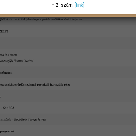
– 2. szám:
[link]
ház”
gner:
A viszontáttétel jelentősége a pszichoanalitikus első interjúban
ZÉLET
analízis öröme
va interjúja Nemes Líviával
eszámolók
ott pszichoterápiás szakmai protokoll harmadik része
k
l –
Son I Gil
ertetések –
Buda Béla, Tiringer István
 programok