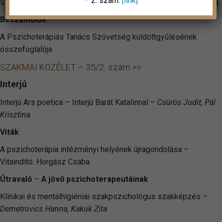
– 2. szám:
[link]
Szakpszichológus-képzések – Demetrovics Hanna, Kakuk Zita
Beszámolók
A Pszichoterápiás Tanács Szövetség küldöttgyűlésének
összefoglalója
SZAKMAI KÖZÉLET – 35/2. szám >>
Interjú
Interjú Ars poetica – Interjú Barát Katalinnal –
Csürös Judit, Pál
Krisztina
Viták
A pszichoterápia intézményi helyének újragondolása –
Vitaindító: Horgász Csaba
Útravaló
–
A jövő pszichoterapeutáinak
Klinikai és mentálhigiéniai szakpszichológus szakképzés –
Demetrovics Hanna, Kakuk Zita