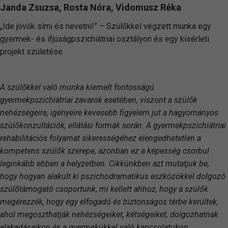
Janda Zsuzsa, Rosta Nóra, Vidomusz Réka
„Ide jövök sírni és nevetni!” – Szülőkkel végzett munka egy
gyermek- és ifjúságpszichiátriai osztályon és egy kísérleti
projekt születése
A szülőkkel való munka kiemelt fontosságú
gyermekpszichiátriai zavarok esetében, viszont a szülők
nehézségeire, igényeire kevesebb figyelem jut a hagyományos
szülőkonzultációk, ellátási formák során. A gyermekpszichiátriai
rehabilitációs folyamat sikerességéhez elengedhetetlen a
kompetens szülők szerepe, azonban ez a képesség csorbul
leginkább ebben a helyzetben. Cikkünkben azt mutatjuk be,
hogy hogyan alakult ki
pszichodramatikus eszközökkel dolgozó
szülőtámogató csoportunk
,
mi kellett ahhoz, hogy a szülők
megérezzék, hogy egy elfogadó és biztonságos térbe kerültek,
ahol
megoszthatják
nehézségeiket, kétségeiket, dolgozhatnak
elakadásaikon és a gyermekükkel való kapcsolatukon,