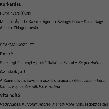
Körkérdés
Hurrá, nyaral(t)unk!
Mondok Árpád
♦
Kazimir Ágnes
♦
Szilágyi Nóra
♦
Samu Nagy
Ádám
♦
Tiringer István
SZAKMAI KÖZÉLET
Portré
Szükségből erényt – portré Ratkóczi Éváról
– Berger Noémi
Az iskoláját!
A Semmelweis Egyetem pszichoterápia szakképzése –
Eörsi
Dániel, Kepics Zsanett, Pál Krisztina
Vitaindító
Nagy Ágnes, Kútvölgyi Andrea, Mailáth Nóra
: Minőségbiztosítás