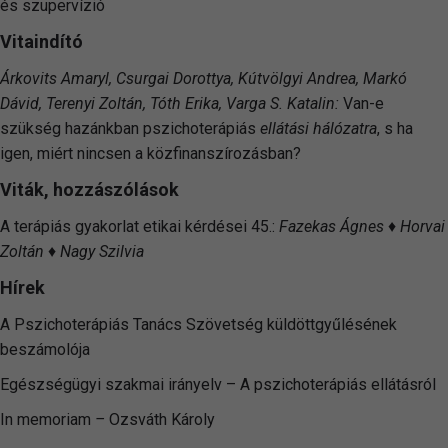
és szupervízió
Vitaindító
Árkovits Amaryl, Csurgai Dorottya, Kútvölgyi Andrea, Markó
Dávid, Terenyi Zoltán, Tóth Erika, Varga S. Katalin:
Van-e
szükség hazánkban pszichoterápiás
ellátási hálózatra
, s ha
igen, miért nincsen a közfinanszírozásban?
Viták, hozzászólások
A terápiás gyakorlat etikai kérdései 45.:
Fazekas Ágnes ♦ Horvai
Zoltán ♦ Nagy Szilvia
Hírek
A Pszichoterápiás Tanács Szövetség küldöttgyűlésének
beszámolója
Egészségügyi szakmai irányelv – A pszichoterápiás ellátásról
In memoriam
–
Ozsváth Károly