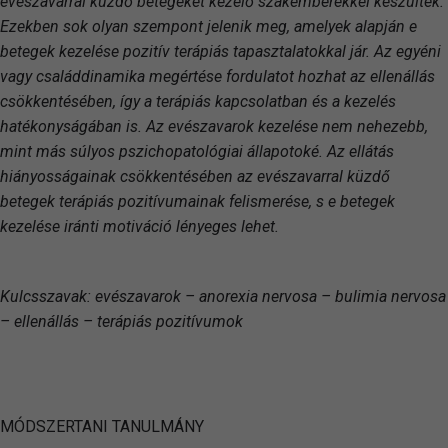
evészavarral küzdő betegeket kezelő szakemberekkel készültek.
Ezekben sok olyan szempont jelenik meg, amelyek alapján e
betegek kezelése pozitív terápiás tapasztalatokkal jár. Az egyéni
vagy családdinamika megértése fordulatot hozhat az ellenállás
csökkentésében, így a terápiás kapcsolatban és a kezelés
hatékonyságában is. Az evészavarok kezelése nem nehezebb,
mint más súlyos pszichopatológiai állapotoké. Az ellátás
hiányosságainak csökkentésében az evészavarral küzdő
betegek terápiás pozitívumainak felismerése, s e betegek
kezelése iránti motiváció lényeges lehet.
Kulcsszavak: evészavarok – anorexia nervosa – bulimia nervosa
– ellenállás – terápiás pozitívumok
MÓDSZERTANI TANULMÁNY