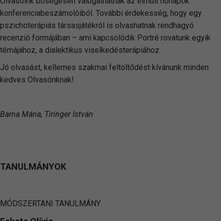
Olvasóink bőségesen válogathatnak az elmúlt hónapok
konferenciabeszámolóiból. További érdekesség, hogy egy
pszichoterápiás társasjátékról is olvashatnak rendhagyó
recenzió formájában – ami kapcsolódik Portré rovatunk egyik
témájához, a dialektikus viselkedésterápiához.
Jó olvasást, kellemes szakmai feltöltődést kívánunk minden
kedves Olvasónknak!
Barna Mária, Tiringer István
TANULMÁNYOK
MÓDSZERTANI TANULMÁNY