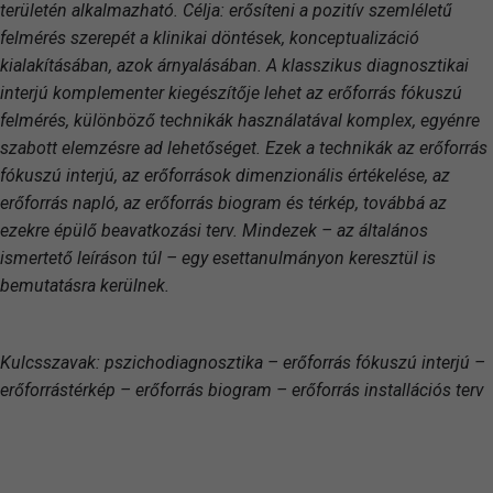
területén alkalmazható. Célja: erősíteni a pozitív szemléletű
felmérés szerepét a klinikai döntések, konceptualizáció
kialakításában, azok árnyalásában. A klasszikus diagnosztikai
interjú komplementer kiegészítője lehet az erőforrás fókuszú
felmérés, különböző technikák használatával komplex, egyénre
szabott elemzésre ad lehetőséget. Ezek a technikák az erőforrás
fókuszú interjú, az erőforrások dimenzionális értékelése, az
erőforrás napló, az erőforrás biogram és térkép, továbbá az
ezekre épülő beavatkozási terv. Mindezek – az általános
ismertető leíráson túl – egy esettanulmányon keresztül is
bemutatásra kerülnek.
Kulcsszavak: pszichodiagnosztika – erőforrás fókuszú interjú –
erőforrástérkép – erőforrás biogram – erőforrás installációs terv