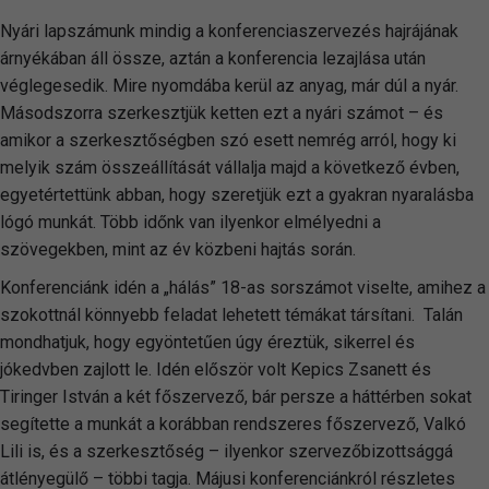
Nyári lapszámunk mindig a konferenciaszervezés hajrájának
árnyékában áll össze, aztán a konferencia lezajlása után
véglegesedik. Mire nyomdába kerül az anyag, már dúl a nyár.
Másodszorra szerkesztjük ketten ezt a nyári számot – és
amikor a szerkesztőségben szó esett nemrég arról, hogy ki
melyik szám összeállítását vállalja majd a következő évben,
egyetértettünk abban, hogy szeretjük ezt a gyakran nyaralásba
lógó munkát. Több időnk van ilyenkor elmélyedni a
szövegekben, mint az év közbeni hajtás során.
Konferenciánk idén a „hálás” 18-as sorszámot viselte, amihez a
szokottnál könnyebb feladat lehetett témákat társítani. Talán
mondhatjuk, hogy egyöntetűen úgy éreztük, sikerrel és
jókedvben zajlott le. Idén először volt Kepics Zsanett és
Tiringer István a két főszervező, bár persze a háttérben sokat
segítette a munkát a korábban rendszeres főszervező, Valkó
Lili is, és a szerkesztőség – ilyenkor szervezőbizottsággá
átlényegülő – többi tagja. Májusi konferenciánkról részletes