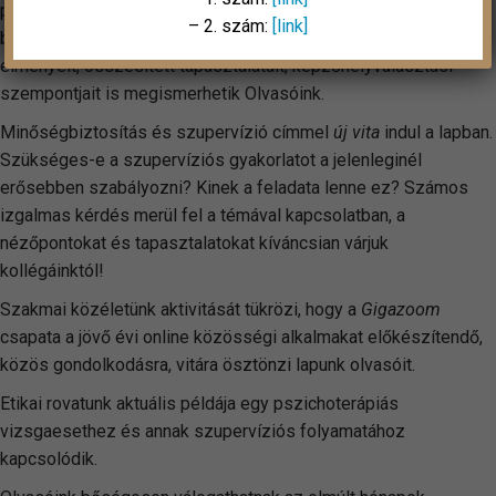
pszichoterápia szakképzéséről olvashatnak érzékletes
– 2. szám:
[link]
beszámolókat. A vezetők mellett a képzésben résztvevők
élményeit, összesített tapasztalatait, képzőhelyválasztási
szempontjait is megismerhetik Olvasóink.
Minőségbiztosítás és szupervízió címmel
új vita
indul a lapban.
Szükséges-e a szupervíziós gyakorlatot a jelenleginél
erősebben szabályozni? Kinek a feladata lenne ez? Számos
izgalmas kérdés merül fel a témával kapcsolatban, a
nézőpontokat és tapasztalatokat kíváncsian várjuk
kollégáinktól!
Szakmai közéletünk aktivitását tükrözi, hogy a
Gigazoom
csapata a jövő évi online közösségi alkalmakat előkészítendő,
közös gondolkodásra, vitára ösztönzi lapunk olvasóit.
Etikai rovatunk aktuális példája egy pszichoterápiás
vizsgaesethez és annak szupervíziós folyamatához
kapcsolódik.