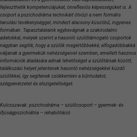
fejleszthetik kompetenciájukat, önreflexiós képességüket is. A
csoport a pszichodráma technikáit ötvözi a nem formális
tanulási tevékenységgel, mindezt alacsony küszöbű, ingyenes
formában. Tapasztalataink egybevágnak a szakirodalmi
adatokkal, melyek szerint a hasonló szülőtámogató csoportok
nagyban segítik, hogy a szülők megértőbbekké, elfogadóbbakká
váljanak a gyermekük nehézségeivel szemben, emellett hasznos
információk átadására adnak lehetőséget a szülőtársak között,
találkozási helyet jelentenek hasonló nehézségekkel küzdő
szülőkkel, így segítenek csökkenteni a bűntudatot,
szégyenérzetet és elszigeteltséget.
Kulcsszavak: pszichodráma – szülőcsoport – gyermek- és
ifjúságpszichiátria – rehabilitáció