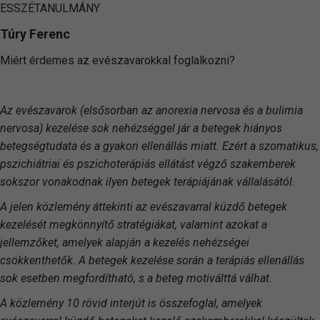
ESSZÉTANULMÁNY
Túry Ferenc
Miért érdemes az evészavarokkal foglalkozni?
Az evészavarok (elsősorban az anorexia nervosa és a bulimia
nervosa) kezelése sok nehézséggel jár a betegek hiányos
betegségtudata és a gyakori ellenállás miatt. Ezért a szomatikus,
pszichiátriai és pszichoterápiás ellátást végző szakemberek
sokszor vonakodnak ilyen betegek terápiájának vállalásától.
A jelen közlemény áttekinti az evészavarral küzdő betegek
kezelését megkönnyítő stratégiákat, valamint azokat a
jellemzőket, amelyek alapján a kezelés nehézségei
csökkenthetők. A betegek kezelése során a terápiás ellenállás
sok esetben megfordítható, s a beteg motiválttá válhat.
A közlemény 10 rövid interjút is összefoglal, amelyek