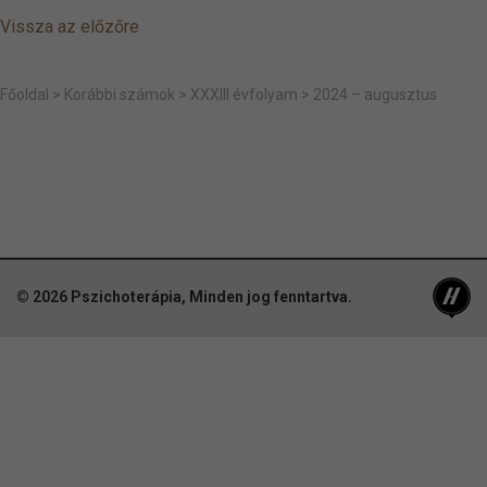
Vissza az előzőre
Főoldal
>
Korábbi számok
>
XXXIII évfolyam
>
2024 – augusztus
© 2026
Pszichoterápia
, Minden jog fenntartva.