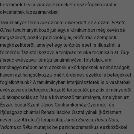
beszámolót és a visszajelzéseket összefoglaló írást is
olvashatnak lapszámunkban.
Tanulmányok terén sokszínűre sikeredett ez a szám:
Fekete
Olívia
tanulmányát közöljük egy, a klinikumban még kevésbé
megszokott, pozitív pszichológiai, erőforrás szempontú
megközelítésről, amelyet egy terápiás eset is illusztrál, a
felmérési fázistól kezdve a terápiás munka technikáin át.
Túry
Ferenc
evészavar témájú tanulmányával folytatjuk, ami
rendhagyó módon nem ezeknek a kórképeknek a nehézségeit,
hanem azt hangsúlyozza: miért érdemes ezekkel a betegekkel
foglalkoznunk? A tanulmányban interjúrészletek is olvashatóak
evészavaros betegeket kezelő terapeuták pozitív élményeiből.
Jó átkapcsolás az írás a következő tanulmányra, amelyben az
Észak-budai Szent János Centrumkórház Gyermek- és
Ifjúságpszichiátriai Rehabilitációs Osztályának (közismert
nevén „az Ali utca”) terapeutái,
Janda Zsuzsa, Rosta Nóra,
Vidomusz Réka
mutatják be pszichodramatikus eszközökkel