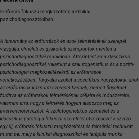
Fekete Olívia
Erőforrás fókuszú megközelítés a klinikai
pszichodiagnosztikában
A tanulmány az erőforrások és azok felmérésének szerepét
vizsgálja, elméleti és gyakorlati szempontok mentén a
pszichodiagnosztikai munkában. Áttekintést ad a klasszikus
pszichodiagnosztikai, valamint a szalutogenetikus és a pozitív
pszichológiai megközelítésekről az erőforrások
vonatkozásában. Tárgyalja azokat a specifikus irányzatokat, ahol
az erőforrások központi szerepet kapnak, kiemelt figyelmet
fordítva az erőforrások felmérésének céljaira és módszereire,
valamint arra, hogy a felmérés hogyan alapozza meg az
intervenciótervezést. A szalutogenetikus szemlélet és a
klasszikus patológia fókuszú szemlélet ötvözésével a szerző
egy új, erőforrás fókuszú megközelítést és felmérési technikát
mutat be, mely a klinikai diagnosztikai és terápiás munka