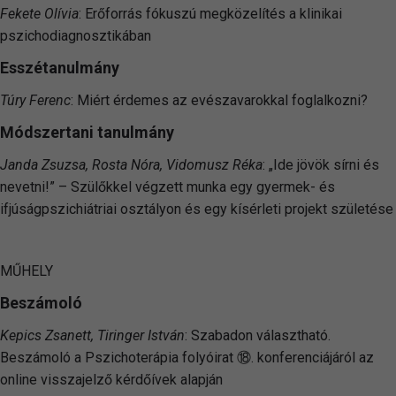
Fekete Olívia
: Erőforrás fókuszú megközelítés a klinikai
pszichodiagnosztikában
Esszétanulmány
Túry Ferenc
: Miért érdemes az evészavarokkal foglalkozni?
Módszertani tanulmány
Janda Zsuzsa, Rosta Nóra, Vidomusz Réka
: „Ide jövök sírni és
nevetni!” – Szülőkkel végzett munka egy gyermek- és
ifjúságpszichiátriai osztályon és egy kísérleti projekt születése
MŰHELY
Beszámoló
Kepics Zsanett, Tiringer István
: Szabadon választható.
Beszámoló a Pszichoterápia folyóirat ⑱. konferenciájáról az
online visszajelző kérdőívek alapján