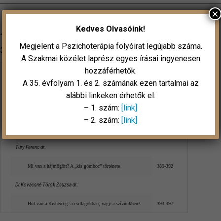
×
Kedves Olvasóink!
1996. november
Megjelent a Pszichoterápia folyóirat legújabb száma.
365-428. oldal
A Szakmai közélet laprész egyes írásai ingyenesen
hozzáférhetők.
Tardy József:
A 35. évfolyam 1. és 2. számának ezen tartalmai az
Zene és imagináció
367-372
alábbi linkeken érhetők el:
– 1. szám:
[link]
Kelemen Gábor dr.:
– 2. szám:
[link]
Az addiktológiai konzultáció néhány antropológiai kérdése
373-387
Túry Ferenc dr.:
Mi van a hájmögött? A „kis gömböc” története
389-392
Dr.Kovácsné Török Zsuzsa dr.:
Hol van a Kisherceg: a csillagokban, vagy a szívünkben?
393-397