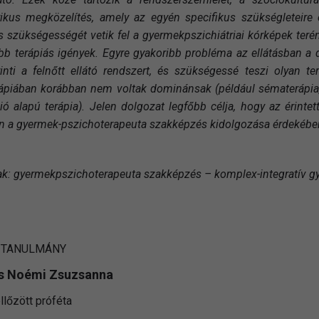
rikus megközelítés, amely az egyén specifikus szükségleteire
 szükségességét vetik fel a gyermekpszichiátriai kórképek teré
bb terápiás igények. Egyre gyakoribb probléma az ellátásban a
rinti a felnőtt ellátó rendszert, és szükségessé teszi olyan 
ápiában korábban nem voltak dominánsak (például sématerápia, át
ió alapú terápia). Jelen dolgozat legfőbb célja, hogy az érin
on a gyermek-pszichoterapeuta szakképzés kidolgozása érdekébe
k: gyermekpszichoterapeuta szakképzés – komplex-integratív g
 TANULMÁNY
s Noémi Zsuzsanna
llőzött próféta