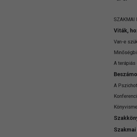
SZAKMAI 
Viták, h
Van-e szü
Minőségbi
A terápiás 
Beszámo
A Pszichot
Konferenc
Könyvisme
Szakkönyv
Szakmai