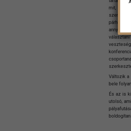
tartalomje
A
mit, de va
szerkeszté
párhuzamos
annyi prog
választani
veszteség
konferenc
csoportana
szerkeszté
Változik a
bele folya
És az is k
utolsó, am
pályafutá
boldogítan