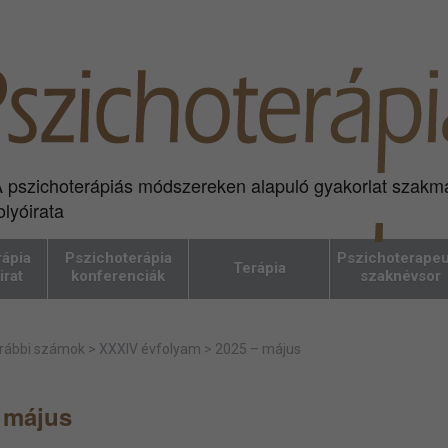
 pszichoterápiás módszereken alapuló gyakorlat szakm
olyóirata
ápia
Pszichoterápia
Pszichoterapeu
Terápia
irat
konferenciák
szaknévsor
rábbi számok
>
XXXIV évfolyam
>
2025 – május
 május