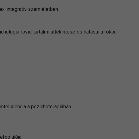
x-integratív szemléletben
ichológia rövid tartalmi áttekintése és hatásai a rokon
ntelligencia a pszichoterápiában
efoglalója