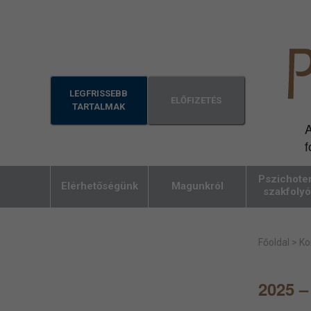
LEGFRISSEBB
ELŐFIZETÉS
TARTALMAK
A
f
Pszichoter
Elérhetőségünk
Magunkról
szakfolyó
Főoldal
>
Ko
2025 –