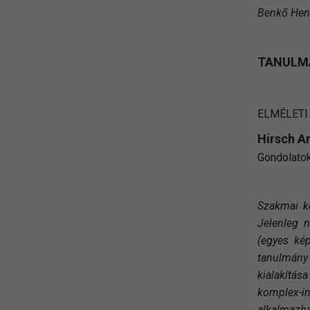
Benkő Henri
TANULM
ELMÉLETI
Hirsch A
Gondolatok
Szakmai kö
Jelenleg n
(egyes ké
tanulmány
kialakítás
komplex-in
alkalmazh