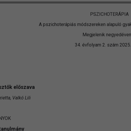
PSZICHOTERÁPIA
A pszichoterápiás módszereken alapuló gyako
Megjelenik negyedéven
34. évfolyam 2. szám 2025
m
sztők előszava
etta, Valkó Lili
NYOK
 tanulmány