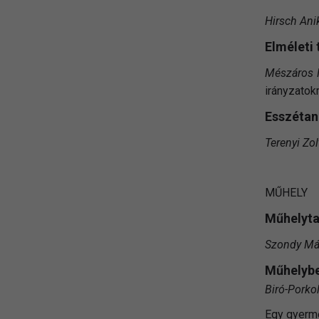
Hirsch Ani
Elméleti
Mészáros 
irányzatok
Esszéta
Terenyi Zo
MŰHELY
Műhelyt
Szondy Mát
Műhelyb
Biró-Porko
Egy gyerm