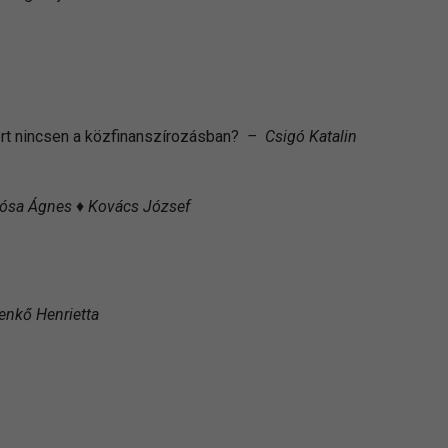
iért nincsen a közfinanszírozásban?
– Csigó Katalin
♦ Dósa Ágnes ♦ Kovács József
Benkő Henrietta