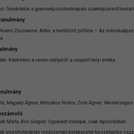
kó:
Gondolatok a gyermekpszichoterápiás szakképzésről komple
 tanulmány
Noémi Zsuzsanna:
Adler, a mellőzött próféta – Az individuálpsz
ra
nulmány
ltán
: Kitekinteni a verem mélyéről: a csoport helyi értéke
anulmány
é, Magyary Ágnes, Mészáros Noémi, Zsila Ágnes:
Mesterséges i
eszámoló
láb Márta, Biró Gergely:
Ugyanazt mondjuk, csak tájszólásban.
ek-pszichoterápiás módszertani kerekasztal-beszélgetés össz