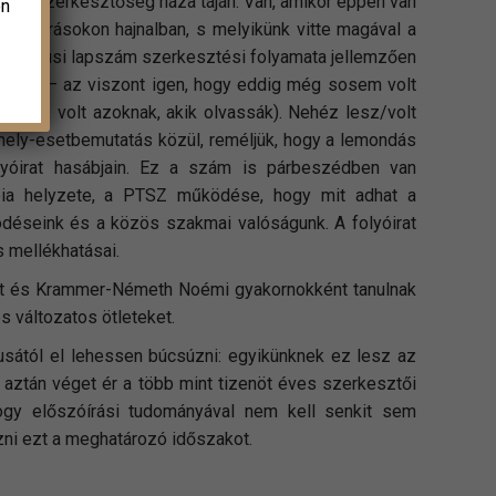
pen a szerkesztőség háza táján. Van, amikor éppen van
en
uális írásokon hajnalban, s melyikünk vitte magával a
 A májusi lapszám szerkesztési folyamata jellemzően
donság – az viszont igen, hogy eddig még sosem volt
írjuk, volt azoknak, akik olvassák). Nehéz lesz/volt
hely-esetbemutatás közül, reméljük, hogy a lemondás
lyóirat hasábjain. Ez a szám is párbeszédben van
ápia helyzete, a PTSZ működése, hogy mit adhat a
ödéseink és a közös szakmai valóságunk. A folyóirat
 mellékhatásai.
udit és Krammer-Németh Noémi gyakornokként tanulnak
 változatos ötleteket.
usától el lehessen búcsúzni: egyikünknek ez lesz az
aztán véget ér a több mint tizenöt éves szerkesztői
hogy előszóírási tudományával nem kell senkit sem
izni ezt a meghatározó időszakot.