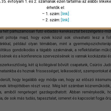
gyzék megkettőzése. S tudosíthatunk arról is, hogy mi folyik ép
 35. évfolyam 1. és 2. számának ezen tartalmai az alábbi linkek
n, amikor ez annyiból állhatna, hogy melyikünk ügyködött az akt
érhetők el:
st egy utazásra. Szerencsénkre most éppen van miről mesélni.
– 1. szám:
[link]
an fut a májusi konferencia szervezési hajrájával. Ez nem új
– 2. szám:
[link]
ram a rendezvényünkön, mint ebben az évben (lesz nekünk, akik 
 a hét párhuzamosan futó előadás-kerekasztal beszélgetés-mű
ét pótolja majd, hogy ezek közül sok olvasható lesz a fo
iánkkal, például olyan témákban, mint a gyermekpszichoter
litikus gondolkodás a tágabb szakmának, a reflektálatlan műk
sének és a konferencia szervezésének is vannak kockázatai és
 szerkesztőség, két új kollégával bővült csapatunk, Csürös J
matainkba és hoznak frissességet, lelkesedést, szempontokat és
iderült, hogy legalább egy módja van, hogy az előszó írásmum
inek létrejöttében részt vesz. Még két számban közreműködik, 
sa, amiből rengeteget gazdagodhatott. Abban reménykedik, 
ia, de sok más tudás, tapasztalat, ismeret és kapcsolat fogja őr