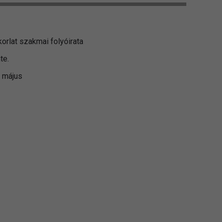
rlat szakmai folyóirata
te.
. május