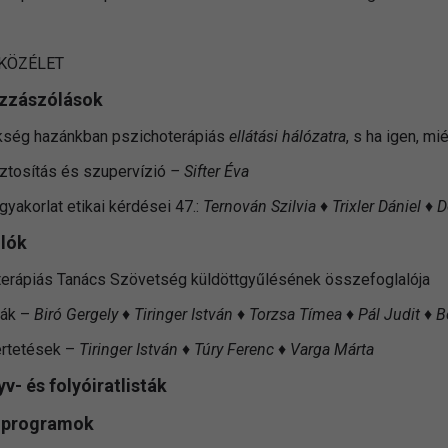
KÖZÉLET
ozzászólások
kség hazánkban pszichoterápiás
ellátási hálózatra
, s ha igen, m
ztosítás és szupervízió
–
Sifter Éva
gyakorlat etikai kérdései 47.:
Ternován Szilvia ♦ Trixler Dániel 
lók
erápiás Tanács Szövetség küldöttgyűlésének összefoglalója
iák –
Biró Gergely ♦ Tiringer István ♦ Torzsa Tímea ♦ Pál Judit ♦ 
rtetések –
Tiringer István ♦ Túry Ferenc ♦ Varga Márta
- és folyóiratlisták
 programok