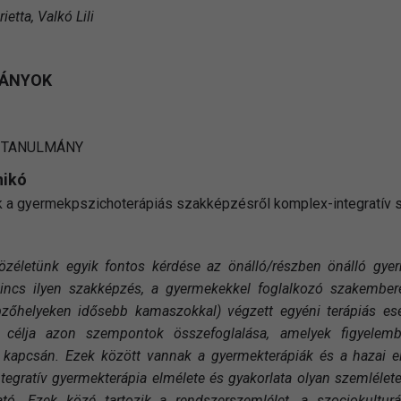
etta, Valkó Lili
ÁNYOK
 TANULMÁNY
nikó
 a gyermekpszichoterápiás szakképzésről komplex-integratív 
zéletünk egyik fontos kérdése az önálló/részben önálló gyer
incs ilyen szakképzés, a gyermekekkel foglalkozó szakembere
pzőhelyeken idősebb kamaszokkal) végzett egyéni terápiás es
 célja azon szempontok összefoglalása, amelyek figyelem
a kapcsán. Ezek között vannak a gyermekterápiák és a hazai el
tegratív gyermekterápia elmélete és gyakorlata olyan szemlélet
ató. Ezek közé tartozik a rendszerszemlélet, a szociokultur