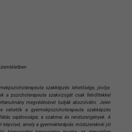
szemléletben
mekpszichoterapeuta szakképzés lehetősége, jövője.
k a pszichoterapeuta szakvizsgát csak felnőttekkel
ettanulmány megvédésével tudják abszolválni. Jelen
be vehetők a gyermekpszichoterapeuta szakképzés
látás sajátosságai, a szakmai és rendszerigények. A
et képvisel, amely a gyermekterápiás módszereknél jól
ális környezettel kapcsolatos munka, az alapvetően