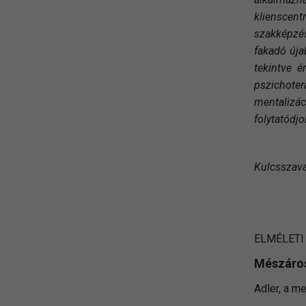
klienscent
szakképzés
fakadó úja
tekintve é
pszichoter
mentalizác
folytatódj
Kulcsszava
ELMÉLETI
Mészáro
Adler, a me