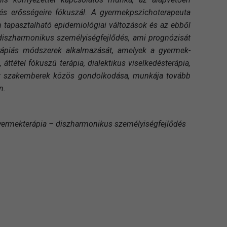
 és erősségeire fókuszál. A gyermekpszichoterapeuta
n tapasztalható epidemiológiai változások és az ebből
 diszharmonikus személyiségfejlődés, ami prognózisát
terápiás módszerek alkalmazását, amelyek a gyermek-
tétel fókuszú terápia, dialektikus viselkedésterápia,
tett szakemberek közös gondolkodása, munkája tovább
n.
yermekterápia – diszharmonikus személyiségfejlődés