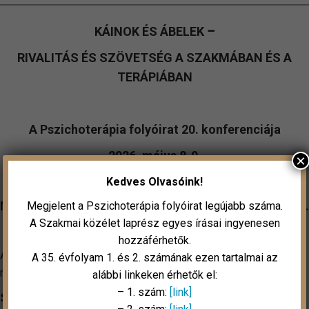
KÁINOK ÉS ÁBELEK
–
RIVALITÁS ÉS SZÖVETSÉG A SZAKMÁBAN ÉS A
TERÁPIÁBAN
A Pszichoterápia folyóirat 20. konferenciája
2026. május 8-9.
×
konferencia@pszichoterapia.hu
,
www.mentalport.hu
Kedves Olvasóink!
MOM Kulturális Központ, 1124 Budapest, Csörsz u. 18.
Megjelent a Pszichoterápia folyóirat legújabb száma.
A Szakmai közélet laprész egyes írásai ingyenesen
hozzáférhetők.
A konferencia céljához illeszkedően az interaktív
A 35. évfolyam 1. és 2. számának ezen tartalmai az
megoldásoknak adunk elsőbbséget.
Bővebben
alábbi linkeken érhetők el:
– 1. szám:
[link]
Szekció előadás
Bővebben