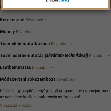
– 2. szám:
[link]
Vitaülés
Bővebben
Kerekasztal
Bővebben
Műhely
Bővebben
Teamek bemutatkozása
Bővebben
Team esetbemutatás
(akvárium technikával)
Bővebben
Esetbemutatás
Bővebben
Módszertani sokszemközt
Bővebben
Kérjük, hogy „sajátélmény” jellegű programot ne javasoljon, mert
az nem illeszkedik a konferencia műfajai közé.
Vissza az előzőre