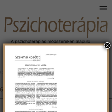
A pszichoterápiás módszereken alapuló
×
gyakorlat szakmai folyóirata
Főoldal
>
Szakmai közélet
>
Helyzetkép
>
66-67
66-67