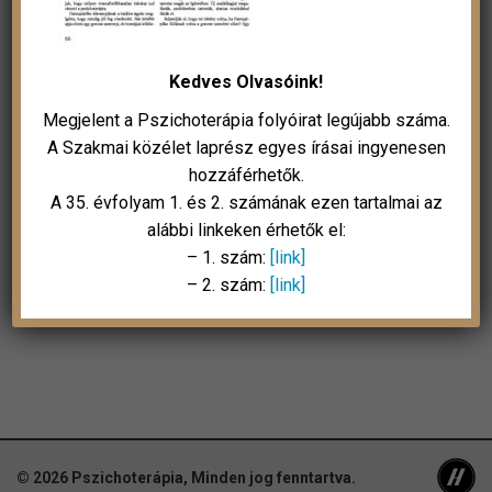
Kedves Olvasóink!
Megjelent a Pszichoterápia folyóirat legújabb száma.
A Szakmai közélet laprész egyes írásai ingyenesen
hozzáférhetők.
A 35. évfolyam 1. és 2. számának ezen tartalmai az
alábbi linkeken érhetők el:
– 1. szám:
[link]
– 2. szám:
[link]
© 2026
Pszichoterápia
, Minden jog fenntartva.