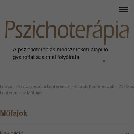
A pszichoterápiás módszereken alapuló
gyakorlat szakmai folyóirata
Főoldal
>
Pszichoterápia konferencia
>
Korábbi Konferenciák
>
2025-ös
konferencia
>
Műfajok
Műfajok
Navigáció