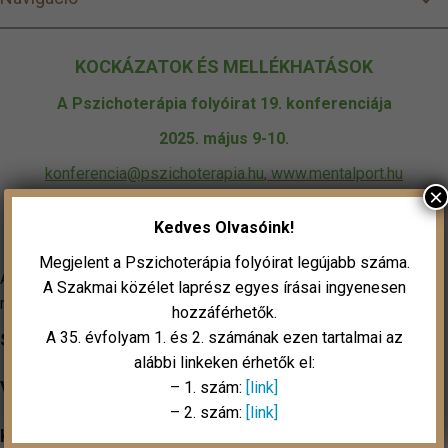
KOCKÁZATOK ÉS MELLÉKHATÁSOK
A Pszichoterápia folyóirat 19. konferenciája
2025. május 9-10.
konferencia@pszichoterapia.hu
,
www.mentalport.hu
×
MOM Kulturális Központ, 1124 Budapest, Csörsz u. 18.
Kedves Olvasóink!
Megjelent a Pszichoterápia folyóirat legújabb száma.
A konferencia céljához illeszkedően az interaktív
A Szakmai közélet laprész egyes írásai ingyenesen
megoldásoknak adunk elsőbbséget.
Bővebben
hozzáférhetők.
A 35. évfolyam 1. és 2. számának ezen tartalmai az
Szekció előadás
Bővebben
alábbi linkeken érhetők el:
Vitaülés
– 1. szám:
[link]
Bővebben
– 2. szám:
[link]
Kerekasztal
Bővebben